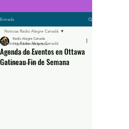
Entrada
Noticias Radio Alegre Canadá
Radio Alegre Canada
Noticias Radio Alegre Canadá
11 jun
5 min de lectura
Agenda de Eventos en Ottawa
Ottawa y Gatineau
Gatineau Fin de Semana
Emigrar a Canadá