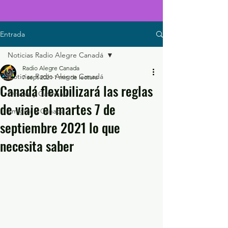
Entrada
Noticias Radio Alegre Canadá
Radio Alegre Canada
Noticias Radio Alegre Canadá
7 sept 2021
1 min de lectura
Canadá flexibilizará las reglas
Ottawa y Gatineau
de viaje el martes 7 de
Emigrar a Canadá
septiembre 2021 lo que
necesita saber