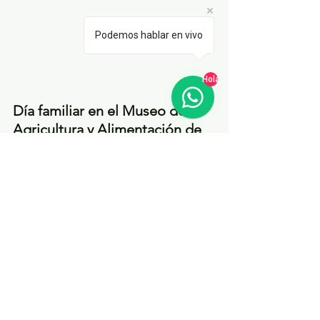
Podemos hablar en vivo
Hola
Día familiar en el Museo de 
Agricultura y Alimentación de 
Canadá
Explora las vistas y los sonidos de la 
vida en la granja mientras conoces a 
los animales, paseas por las 
exposiciones y participas en 
demostraciones prácticas. Ponte los 
patines y disfruta del aire fresco en 
nuestra pista de patinaje al aire libre 
(según el clima). ¡Descubre cómo 