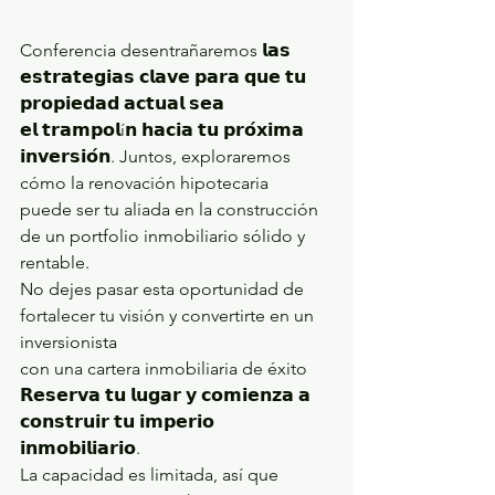
Conferencia desentrañaremos 𝗹𝗮𝘀 
𝗲𝘀𝘁𝗿𝗮𝘁𝗲𝗴𝗶𝗮𝘀 𝗰𝗹𝗮𝘃𝗲 𝗽𝗮𝗿𝗮 𝗾𝘂𝗲 𝘁𝘂 
𝗽𝗿𝗼𝗽𝗶𝗲𝗱𝗮𝗱 𝗮𝗰𝘁𝘂𝗮𝗹 𝘀𝗲𝗮
𝗲𝗹 𝘁𝗿𝗮𝗺𝗽𝗼𝗹í𝗻 𝗵𝗮𝗰𝗶𝗮 𝘁𝘂 𝗽𝗿𝗼́𝘅𝗶𝗺𝗮 
𝗶𝗻𝘃𝗲𝗿𝘀𝗶𝗼́𝗻. Juntos, exploraremos 
cómo la renovación hipotecaria
puede ser tu aliada en la construcción 
de un portfolio inmobiliario sólido y 
rentable.
No dejes pasar esta oportunidad de 
fortalecer tu visión y convertirte en un 
inversionista
con una cartera inmobiliaria de éxito
𝗥𝗲𝘀𝗲𝗿𝘃𝗮 𝘁𝘂 𝗹𝘂𝗴𝗮𝗿 𝘆 𝗰𝗼𝗺𝗶𝗲𝗻𝘇𝗮 𝗮 
𝗰𝗼𝗻𝘀𝘁𝗿𝘂𝗶𝗿 𝘁𝘂 𝗶𝗺𝗽𝗲𝗿𝗶𝗼 
𝗶𝗻𝗺𝗼𝗯𝗶𝗹𝗶𝗮𝗿𝗶𝗼.
La capacidad es limitada, así que 