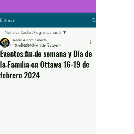
Entrada
Noticias Radio Alegre Canadá
Radio Alegre Canada
Noticias Radio Alegre Canadá
15 feb 2024
3 min de lectura
Eventos fin de semana y Día de
Ottawa y Gatineau
la Familia en Ottawa 16-19 de
Emigrar a Canadá
febrero 2024