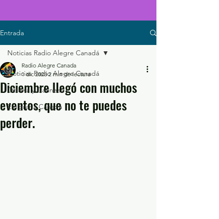
Entrada
Noticias Radio Alegre Canadá
Radio Alegre Canada
Noticias Radio Alegre Canadá
1 dic 2023
2 min de lectura
Diciembre llegó con muchos
Ottawa y Gatineau
eventos, que no te puedes
Emigrar a Canadá
perder.