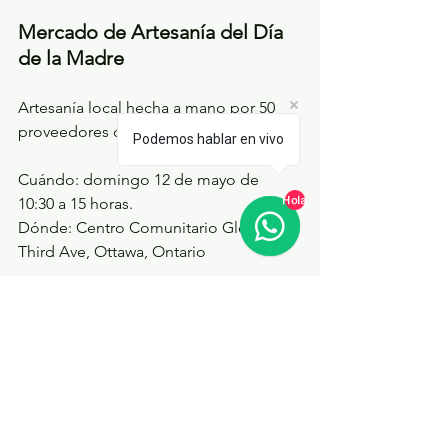
Mercado de Artesanía del Día 
de la Madre
Artesanía local hecha a mano por 50 
proveedores diferentes. 
Podemos hablar en vivo
Cuándo: domingo 12 de mayo de 
10:30 a 15 horas. 
Hola
Dónde: Centro Comunitario Glebe, 175 
Third Ave, Ottawa, Ontario 
Día de la Madre Misas en 
español en Ottawa
Si vive o está de visita en Ottawa, la 
capital de Canadá, no pierda la 
oportunidad de asistir a las misas en 
español en la única parroquia hispana 