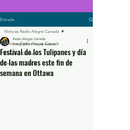
Entrada
Noticias Radio Alegre Canadá
Radio Alegre Canada
Noticias Radio Alegre Canadá
9 may 2024
4 min de lectura
Festival de los Tulipanes y día
Ottawa y Gatineau
de las madres este fin de
Emigrar a Canadá
semana en Ottawa