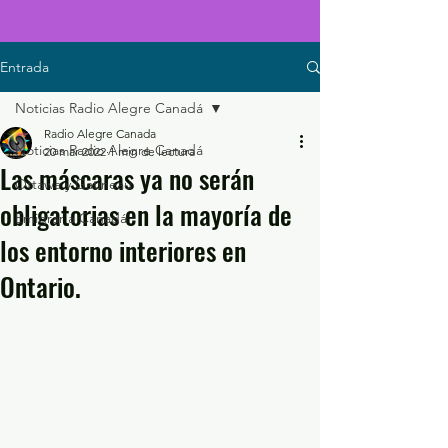
Entrada
Noticias Radio Alegre Canadá
Radio Alegre Canada
Noticias Radio Alegre Canadá
20 mar 2022
1 min de lectura
Las máscaras ya no serán
Ottawa y Gatineau
obligatorias en la mayoría de
Emigrar a Canadá
los entorno interiores en
Ontario.