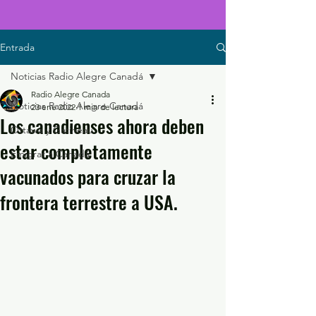
Entrada
Noticias Radio Alegre Canadá
Radio Alegre Canada
Noticias Radio Alegre Canadá
23 ene 2022
1 min de lectura
Los canadienses ahora deben
Ottawa y Gatineau
estar completamente
Emigrar a Canadá
vacunados para cruzar la
frontera terrestre a USA.