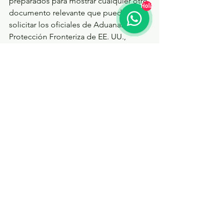
preparados para mostrar cualquier otro 
Hola
documento relevante que puedan 
solicitar los oficiales de Aduanas y 
Protección Fronteriza de EE. UU., 
informa el Departamento de 
Seguridad Nacional.
Ver todo
Entradas recientes