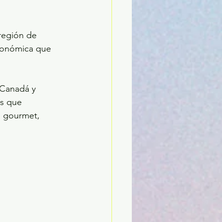
región de 
ronómica que 
 Canadá y 
s que 
 gourmet, 