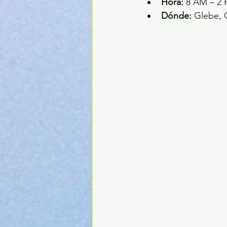
Hora:
 8 AM – 2
Dónde:
 Glebe, 