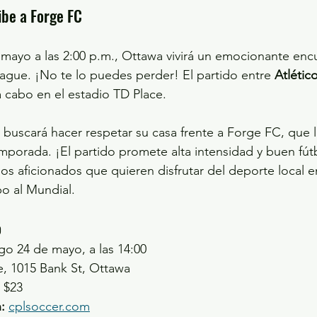
ibe a Forge FC
ayo a las 2:00 p.m., Ottawa vivirá un emocionante encu
gue. ¡No te lo puedes perder! El partido entre 
Atlétic
 a cabo en el estadio TD Place. 
buscará hacer respetar su casa frente a Forge FC, que 
emporada. ¡El partido promete alta intensidad y buen fútb
los aficionados que quieren disfrutar del deporte local e
o al Mundial.
o
o 24 de mayo, a las 14:00
e, 1015 Bank St, Ottawa
 $23
:
cplsoccer.com