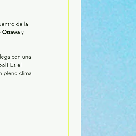
entro de la 
o Ottawa
 y 
llega con una 
ol! Es el 
n pleno clima 