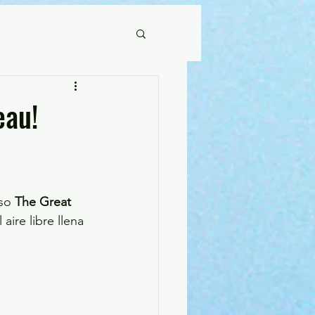
eau!
so 
The Great 
aire libre llena 