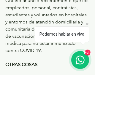
Ontario anunció recientemente que los 
empleados, personal, contratistas, 
estudiantes y voluntarios en hospitales 
y entornos de atención domiciliaria y 
comunitaria deberán mostrar prueba 
Podemos hablar en vivo
de vacunación completa o una razón 
médica para no estar inmunizado 
contra COVID-19.
Hola
OTRAS COSAS
Quebec ha tomado la delantera en 
esta área con el anuncio a principios 
de agosto de que la provincia 
anunciará un pasaporte de vacuna el 1 
de septiembre. El pasaporte dará a las 
personas vacunadas acceso a eventos 
públicos, gimnasios, deportes de 
equipo, bares y restaurantes.