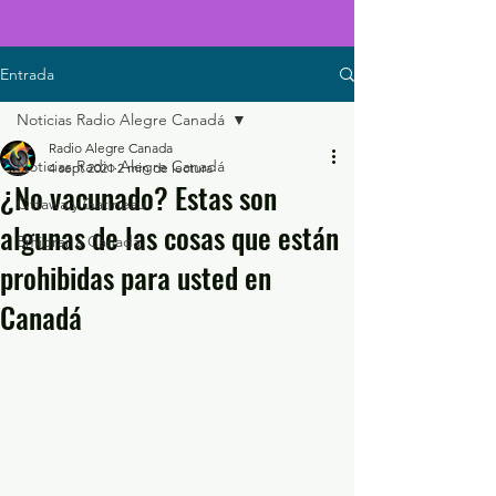
Entrada
Noticias Radio Alegre Canadá
Radio Alegre Canada
Noticias Radio Alegre Canadá
4 sept 2021
2 min de lectura
¿No vacunado? Estas son
Ottawa y Gatineau
algunas de las cosas que están
Emigrar a Canadá
prohibidas para usted en
Canadá