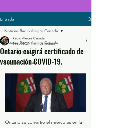
Entrada
Noticias Radio Alegre Canadá
Radio Alegre Canada
Noticias Radio Alegre Canadá
1 sept 2021
1 min de lectura
Ontario exigirá certificado de
Ottawa y Gatineau
vacunación COVID-19.
Emigrar a Canadá
Ontario se convirtió el miércoles en la 