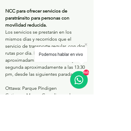
NCC para ofrecer servicios de 
paratránsito para personas con 
movilidad reducida.
Los servicios se prestarán en los 
mismos días y recorridos que el 
servicio de transporte regular, con dos 
rutas por día. La primera ruta sale 
Podemos hablar en vivo
aproximadamente a las 9:30 am y la 
segunda aproximadamente a las 13:30 
Hola
pm, desde las siguientes paradas:
Ottawa: Parque Pīndigen
Gatineau: Museo Canadiense de 
Historia y entrada sur (P3)
Chelsea: centro de visitantes y 
campamento Fortune
Otras rutas son flexibles dependiendo 
de los destinos que a los pasajeros les 