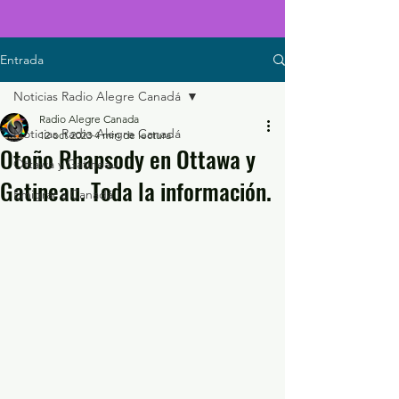
Entrada
Noticias Radio Alegre Canadá
Radio Alegre Canada
Noticias Radio Alegre Canadá
12 oct 2023
4 min de lectura
Otoño Rhapsody en Ottawa y
Ottawa y Gatineau
Gatineau. Toda la información.
Emigrar a Canadá