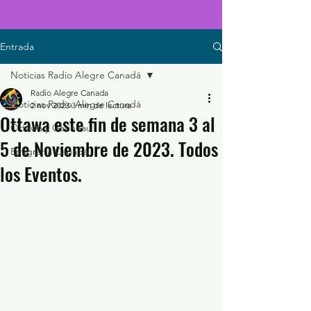
Entrada
Noticias Radio Alegre Canadá
Radio Alegre Canada
Noticias Radio Alegre Canadá
2 nov 2023
3 min de lectura
Ottawa este fin de semana 3 al
Ottawa y Gatineau
5 de Noviembre de 2023. Todos
Emigrar a Canadá
los Eventos.