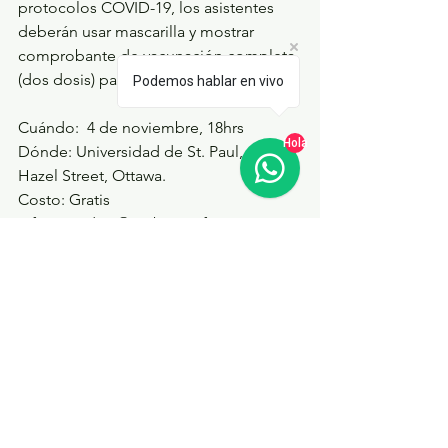
protocolos COVID-19, los asistentes 
deberán usar mascarilla y mostrar 
comprobante de vacunación completa 
(dos dosis) para ingresar al evento.
Podemos hablar en vivo
Cuándo:  4 de noviembre, 18hrs
Hola
Dónde: Universidad de St. Paul, 110 
Hazel Street, Ottawa.
Costo: Gratis 
Info: emedina@embassyofperu.ca.
Festival de cine canadiense de Ottawa
Presenta cortometrajes, mediometrajes 
y largometrajes canadienses 
producidos de forma independiente 
de varios géneros como comedia, 
drama, terror, suspense, documental y 
más. nuestra organización sin fines de 