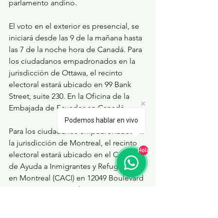
parlamento andino.
El voto en el exterior es presencial, se 
iniciará desde las 9 de la mañana hasta 
las 7 de la noche hora de Canadá. Para 
los ciudadanos empadronados en la 
jurisdicción de Ottawa, el recinto 
electoral estará ubicado en 99 Bank 
Street, suite 230. En la Oficina de la 
Embajada de Ecuador en Canadá.
Podemos hablar en vivo
Para los ciudadanos empadronados en 
la jurisdicción de Montreal, el recinto 
Hola
electoral estará ubicado en el Centro 
de Ayuda a Inmigrantes y Refugiados 
en Montreal (CACI) en 12049 Boulevard 
Laurentien, Montreal.
Para los ciudadanos empadronados en 
la jurisdicción de Toronto, el recinto 