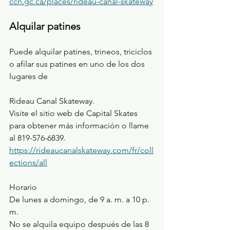
ccn.gc.ca/places/rideau-canal-skateway
Alquilar patines
Puede alquilar patines, trineos, triciclos 
o afilar sus patines en uno de los dos 
lugares de 
Rideau Canal Skateway.
Visite el sitio web de Capital Skates 
para obtener más información o llame 
al 819-576-6839.
https://rideaucanalskateway.com/fr/coll
ections/all
Horario
De lunes a domingo, de 9 a. m. a 10 p. 
m.
No se alquila equipo después de las 8 