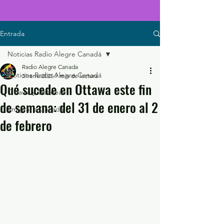
Entrada
Noticias Radio Alegre Canadá
Radio Alegre Canada
Noticias Radio Alegre Canadá
31 ene 2025
7 min de lectura
Qué sucede en Ottawa este fin
Ottawa y Gatineau
de semana: del 31 de enero al 2
Emigrar a Canadá
de febrero