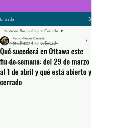
Entrada
Noticias Radio Alegre Canadá
Radio Alegre Canada
Noticias Radio Alegre Canadá
28 mar 2024
4 min de lectura
Qué sucederá en Ottawa este
Ottawa y Gatineau
fin de semana: del 29 de marzo
Emigrar a Canadá
al 1 de abril y qué está abierto y
cerrado