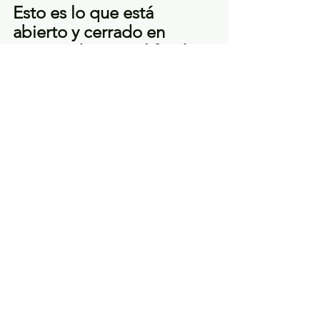
Esto es lo que está 
abierto y cerrado en 
Ottawa durante el fin de 
semana de Pascua
Centros comerciales
Todos los centros comerciales de 
Ottawa, incluido el Rideau Centre, 
estarán cerrados el Viernes Santo y el 
Domingo de Pascua.
Todos los centros comerciales estarán 
abiertos los sábados y lunes.
Tiendas de comestibles, 
cervecerías y LCBO