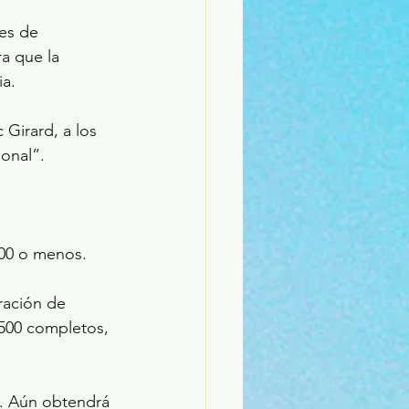
es de 
a que la 
ia.
 Girard, a los 
onal”.
00 o menos.
ración de 
$500 completos, 
. Aún obtendrá 