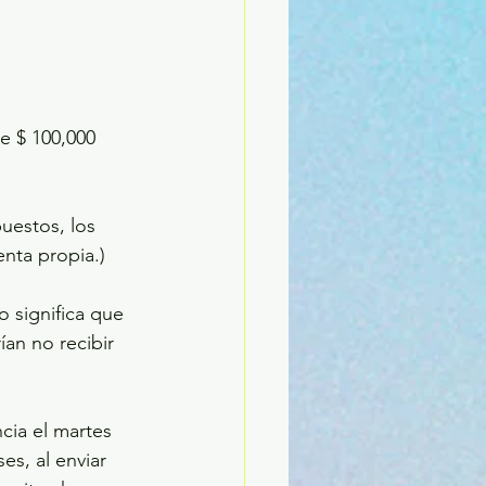
e $ 100,000 
uestos, los 
nta propia.)
 significa que 
an no recibir 
cia el martes 
s, al enviar 