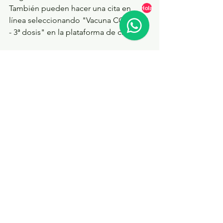
También pueden hacer una cita en 
Hola
línea seleccionando "Vacuna COVID-19 
- 3ª dosis" en la plataforma de citas.
Citas en 
https://portal3.clicsante.ca
Elegibilidad para la cita:
29 de diciembre de 2021: clientelas 
prioritarias (personal escolar, seguridad 
pública, organizaciones sociales del 
sector sanitario y de servicios sociales, 
determinados empleados del sector 
agrícola, pesquero y alimentario 
(inspectores y personal de mataderos), 
trabajadores sanitarios del sector 
privado y otros trabajadores sanitarios 
(empresas de economía social que 