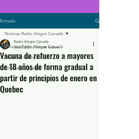
Entrada
Noticias Radio Alegre Canadá
Radio Alegre Canada
Noticias Radio Alegre Canadá
28 dic 2021
3 min de lectura
Vacuna de refuerzo a mayores
Ottawa y Gatineau
de 18 años de forma gradual a
Emigrar a Canadá
partir de principios de enero en
Quebec