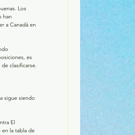
buenas. Los 
o han 
ner a Canadá en 
ndo 
osiciones, es 
e clasificarse.
va sigue siendo 
ntra El 
en la tabla de 