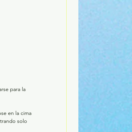
rse para la 
e en la cima 
strando solo 