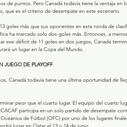
os de puntos. Pero Canadá todavía tiene la ventaja en l
es, que es el criterio de desempate en este escenario.
3 goles más que sus oponentes en esta ronda de clasifi
Rica ha marcado solo dos goles más. Entonces, a meno
 ese déficit de 11 goles en dos juegos, Canadá termina
urará un lugar en la Copa del Mundo.
UN JUEGO DE PLAYOFF
sos, Canadá todavía tiene una última oportunidad de lleg
inar peor que el cuarto lugar. El equipo del cuarto luga
NCACAF participa en un solo partido de desempate cont
Oceánica de Fútbol (OFC) por uno de los lugares finales
endrá lugar en Qatar el 13 o 14 de junio.